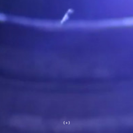
( + )