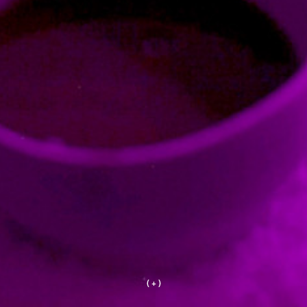
( + )