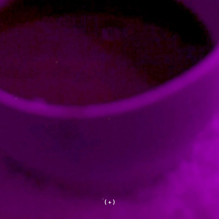
( + )