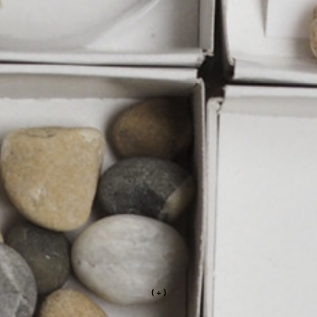
( + )