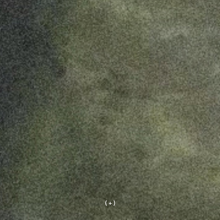
( + )