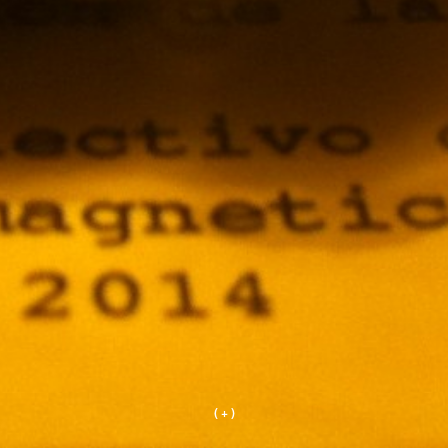
( + )