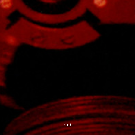
( + )