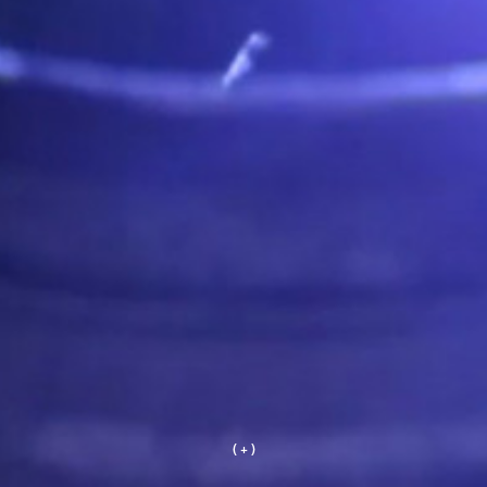
( + )